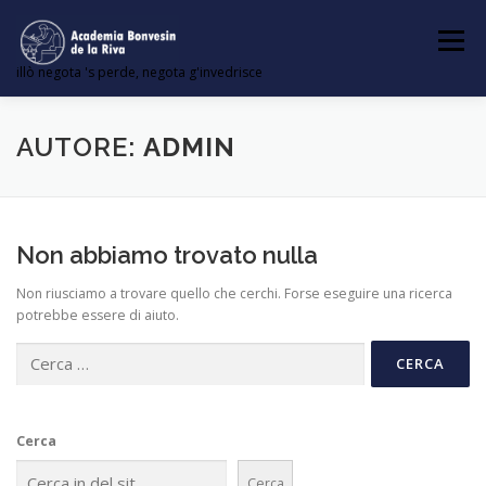
Passa
al
Menu
contenuto
illò negota 's perde, negota g'invedrisce
ENTRADA
NOEUVA ORTOGRAFIA LOMBARDA
AUTORE:
ADMIN
ARTICOI
Non abbiamo trovato nulla
Non riusciamo a trovare quello che cerchi. Forse eseguire una ricerca
potrebbe essere di aiuto.
Ricerca
per:
Cerca
Cerca