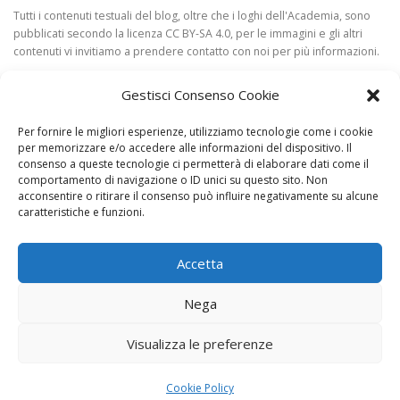
Tutti i contenuti testuali del blog, oltre che i loghi dell'Academia, sono
pubblicati secondo la licenza CC BY-SA 4.0, per le immagini e gli altri
contenuti vi invitiamo a prendere contatto con noi per più informazioni.
Gestisci Consenso Cookie
Per fornire le migliori esperienze, utilizziamo tecnologie come i cookie
per memorizzare e/o accedere alle informazioni del dispositivo. Il
consenso a queste tecnologie ci permetterà di elaborare dati come il
comportamento di navigazione o ID unici su questo sito. Non
acconsentire o ritirare il consenso può influire negativamente su alcune
CONTAT
caratteristiche e funzioni.
Accetta
Nega
Visualizza le preferenze
Copyright © 2026 Academia Bonvesin
–
Tema
OnePress
di
FameThemes
Cookie Policy