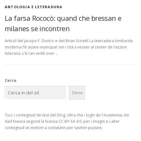
ANTOLOGIA E LETERADURA
La farsa Rococò: quand che bressan e
milanes se incontren
Articol del Jacopo F. Dovico e del Brian Sciretti La leteradura lombarda
moderna l’è assee municipal: inn i cità a vesser al center de l’azzion
leteraria. L’è rari vedé over …
Cerca
Cerca
Tucc i contegnud de test del blog, oltra che i loghi de l'Academia, inn
dad foeura segond la licenza CC BY-SA 4.0, per i imagin e i alter
contegnud ve invitom a contatànn per savènn pussee.