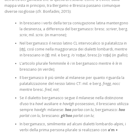
mappa vista in principio, tra Bergamo e Brescia passano comunque
diverse isoglosse (cfr. Bonfadini, 2015):
In bresciano i verbi della terza coniugazione latina mantengono
la desinenza, a differenza del bergamasco: bresc.
scriver
, berg.
scriv
, mil.
scriv
. (in marrone);
Nel bergamasco il nesso latino CL intervocalico si palatalizza in
[ʤ], così come nella maggioranza dei dialetti lombardi, mentre
in bresciano in [ʧ]: mil. e berg. /oˈrɛʤa/, bresc.[oˈrɛʧa] (in giallo);
L’articolo plurale femminile è
i
in bergamasco mentre è
le
in
bresciano (in verde);
Il bergamasco è più simile al milanese per quanto riguarda la
palatalizzazione del nesso latino CT: mil. e berg.
fregg
,
nocc
mentre bresc.
fred
,
not
;
Se il dialetto bergamasco segue il milanese nella distinzione
d’uso tra
havé
ausiliare e
havégh
possessivo, il bresciano utilizza
sempre
havégh
: milanese:
hoo
parlaa con lu
, bergamasco:
hoo
parlat con lu
, bresciano:
gh’hoo
parlat con lu
;
In bergamasco, similmente ad alcuni dialetti lombardo-alpini, i
verbi della prima persona plurale si realizzano con
a’m +