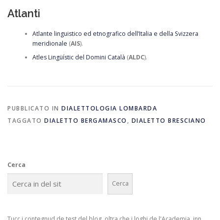
Atlanti
Atlante linguistico ed etnografico dell’Italia e della Svizzera
meridionale
(
AIS
).
Atles Lingüístic del Domini Català
(
ALDC
).
PUBBLICATO IN
DIALETTOLOGIA LOMBARDA
TAGGATO
DIALETTO BERGAMASCO
,
DIALETTO BRESCIANO
Cerca
Cerca
Tucc i contegnud de test del blog, oltra che i loghi de l'Academia, inn