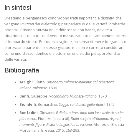
In sintesi
Bresciano e bergamasco condividono tratti importanti e distintivi che
vengono utilizzati dai dialettologi per parlare di delle varietà lombarde
orientali. Esistono tuttavia delle differenze non banali, dovute a
situazioni di contatto con il veneto ma soprattutto di cambiamenti interni
al lombardo stesso. Per questa ragione, ha senso ritenere bergamasco
e bresciano parte dello stesso gruppo, ma non è corretto considerarli
come uno stesso identico dialetto in un uno studio più approfondito
delle varietà.
Bibliografia
Arrighi
, Cletto.
Dizionario milanese-italiano: col repertorio
italiano-milanese
. 1896.
Banfi
, Giuseppe.
Vocabolario Milanese-Italiano
. 1870.
Biondelli
, Bernardino.
Saggio sui dialetti gallo-italici
. 1845.
Bonfadini
, Giovanni.
Il dialetto bresciano alla luce delle ricerche
più recenti
. Piotti M. (a cura di),
Dalla scripta all’italiano. Aspetti,
momenti, figure di storia linguistica bresciana,
Ateneo di Brescia-
Morcelliana, Brescia, 2015, 263-293.