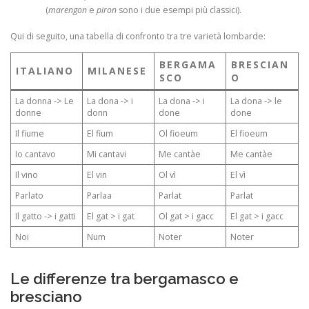
(
marengon
e
piron
sono i due esempi più classici).
Qui di seguito, una tabella di confronto tra tre varietà lombarde:
BERGAMA
BRESCIAN
ITALIANO
MILANESE
SCO
O
La donna -> Le
La dona -> i
La dona -> i
La dona -> le
donne
donn
done
done
Il fiume
El fium
Ol fioeum
El fioeum
Io cantavo
Mi cantavi
Me cantàe
Me cantàe
Il vino
El vin
Ol vì
El vì
Parlato
Parlaa
Parlat
Parlat
Il gatto -> i gatti
El gat > i gat
Ol gat > i gacc
El gat > i gacc
Noi
Num
Noter
Noter
Le differenze tra bergamasco e
bresciano