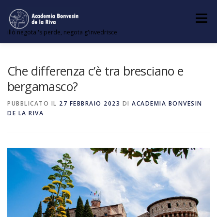
Passa
al
Menu
contenuto
illò negota 's perde, negota g'invedrisce
ENTRADA
NOEUVA ORTOGRAFIA LOMBARDA
Che differenza c’è tra bresciano e
bergamasco?
ARTICOI
PUBBLICATO IL
27 FEBBRAIO 2023
DI
ACADEMIA BONVESIN
DE LA RIVA