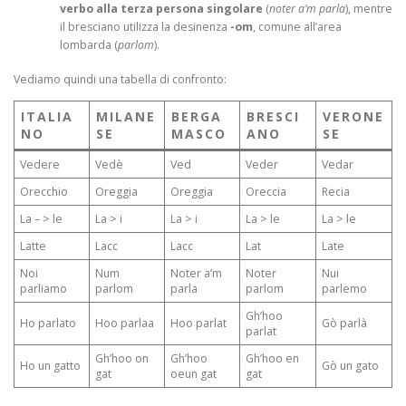
verbo alla terza persona singolare
(
noter a’m parla
), mentre
il bresciano utilizza la desinenza
-om
, comune all’area
lombarda (
parlom
).
Vediamo quindi una tabella di confronto:
ITALIA
MILANE
BERGA
BRESCI
VERONE
NO
SE
MASCO
ANO
SE
Vedere
Vedè
Ved
Veder
Vedar
Orecchio
Oreggia
Oreggia
Oreccia
Recia
La – > le
La > i
La > i
La > le
La > le
Latte
Lacc
Lacc
Lat
Late
Noi
Num
Noter a’m
Noter
Nui
parliamo
parlom
parla
parlom
parlemo
Gh’hoo
Ho parlato
Hoo parlaa
Hoo parlat
Gò parlà
parlat
Gh’hoo on
Gh’hoo
Gh’hoo en
Ho un gatto
Gò un gato
gat
oeun gat
gat