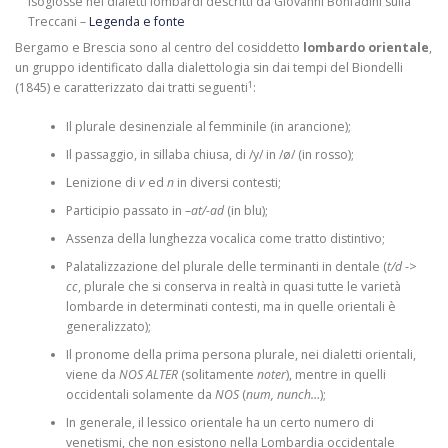
Isoglosse nei dialetti lombardi descritti da Giovanni Bonfadini sulla
Treccani –
Legenda e fonte
Bergamo e Brescia sono al centro del cosiddetto
lombardo orientale
,
un gruppo identificato dalla dialettologia sin dai tempi del Biondelli
1
(1845) e caratterizzato dai tratti seguenti
:
Il plurale desinenziale al femminile (in arancione);
Il passaggio, in sillaba chiusa, di /y/ in /ø/ (in rosso);
Lenizione di
v
ed
n
in diversi contesti;
Participio passato in –
at/-ad
(in blu);
Assenza della lunghezza vocalica come tratto distintivo;
Palatalizzazione del plurale delle terminanti in dentale (
t/d
->
cc
, plurale che si conserva in realtà in quasi tutte le varietà
lombarde in determinati contesti, ma in quelle orientali è
generalizzato);
Il pronome della prima persona plurale, nei dialetti orientali,
viene da
NOS ALTER
(solitamente
noter
), mentre in quelli
occidentali solamente da
NOS
(
num, nunch…
);
In generale, il lessico orientale ha un certo numero di
venetismi, che non esistono nella Lombardia occidentale