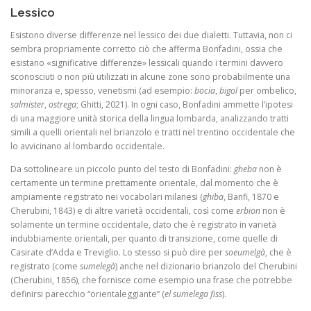
Lessico
Esistono diverse differenze nel lessico dei due dialetti. Tuttavia, non ci
sembra propriamente corretto
ciò che afferma Bonfadini, ossia che
esistano «significative differenze» lessicali quando i termini davvero
sconosciuti o non più utilizzati in alcune zone sono probabilmente una
minoranza e, spesso, venetismi (ad esempio:
bocia
,
bigol
per ombelico,
salmister
,
ostrega
; Ghitti, 2021). In ogni caso, Bonfadini ammette l’ipotesi
di una maggiore unità storica della lingua lombarda, analizzando tratti
simili a quelli orientali nel brianzolo e tratti
nel trentino occidentale che
lo avvicinano al lombardo occidentale.
Da sottolineare un piccolo punto del testo di Bonfadini:
gheba
non è
certamente un termine prettamente orientale, dal momento che è
ampiamente registrato nei vocabolari milanesi (
ghiba
, Banfi, 1870 e
Cherubini, 1843) e di altre varietà occidentali, così come
erbion
non è
solamente un termine occidentale, dato che è registrato in varietà
indubbiamente orientali, per quanto di transizione, come quelle di
Casirate d’Adda e Treviglio. Lo stesso si può dire per
soeumelgà
, che è
registrato (come
sumelegà
) anche nel dizionario brianzolo del Cherubini
(Cherubini, 1856), che fornisce come esempio una frase che potrebbe
definirsi parecchio “orientaleggiante”
(
el sumelega fiss
).