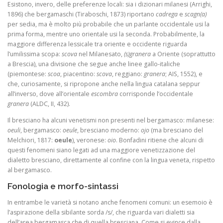
Esistono, invero, delle preferenze locali: sia i dizionari milanesi (Arrighi,
1896) che bergamaschi (Tiraboschi, 1873) riportano
cadrega
e
scagn(a)
per sedia, ma è molto più probabile che un parlante occidentale usi la
prima forma, mentre uno orientale usi la seconda. Probabilmente, la
maggiore differenza lessicale tra oriente e occidente riguarda
l’umilissima scopa:
scova
nel Milanesato,
(s)granera
a Oriente (soprattutto
a Brescia), una divisione che segue anche linee gallo-italiche
(piemontese:
scoa
, piacentino:
scova
, reggiano:
granera
; AIS, 1552), e
che, curiosamente, si ripropone anche nella lingua catalana seppur
all’inverso, dove all’orientale
escombra
corrisponde l’occidentale
granera
(ALDC, II, 432).
Il bresciano ha alcuni venetismi non presenti nel bergamasco: milanese:
oeuli
, bergamasco:
oeule
, bresciano moderno:
ojo
(ma bresciano del
Melchiori, 1817:
oeule
), veronese:
oio
. Bonfadini ritiene che alcuni di
questi fenomeni siano legati ad una maggiore venetizzazione del
dialetto bresciano, direttamente al confine con la lingua veneta, rispetto
al bergamasco.
Fonologia e morfo-sintassi
In entrambe le varietà si notano anche fenomeni comuni: un esemoio è
l’aspirazione della sibilante sorda /s/, che riguarda vari dialetti sia
dell’area bergamasca che di quella bresciana. Come si evince dalla