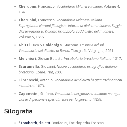
Cherubini
, Francesco.
Vocabolario Milanese-Italiano.
Volume 4,
1843.
Cherubini
, Francesco.
Vocabolario Milanese-Italiano
.
Sopragiunta. Nozioni filologiche intorno al dialetto milanese. Saggio
d’osservazioni su l’idioma brianzuolo, suddialetto del milanese
.
Volume 5, 1856.
Ghitti
, Luca &
Goldaniga
, Giacomo.
La surtìa del saì
.
Vocabolario del dialetto di Borno
.
Tipografia Valgrigna
,
2021.
Melchiori
, Giovan-Battista.
Vocabolario bresciano-italiano
. 1817.
Scaramella
, Giovanni.
Nuovo vocabolario ortografico italiano-
bresciano
. Com&Print, 2003.
Tiraboschi
, Antonio.
Vocabolario dei dialetti bergamaschi antichi
e moderni
. 1873.
Zappettini
, Stefano.
Vocabolario bergamasco-italiano: per ogni
classe di persone e specialmente per la gioventù
. 1859.
Sitografia
1
Lombardi, dialetti
. Bonfadini, Enciclopedia Treccani.